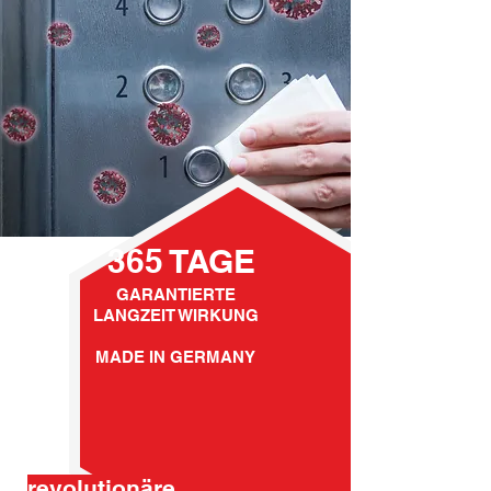
365 TAGE
GARANTIERTE
LANGZEIT WIRKUNG
MADE IN GERMANY
revolutionäre