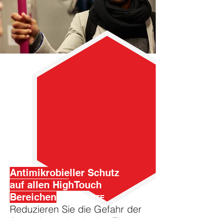
Antimikrobieller Schutz
auf allen HighTouch
Bereichen
GARANTIERTE
Reduzieren Sie die Gefahr der
LANGZEIT WIRKUNG